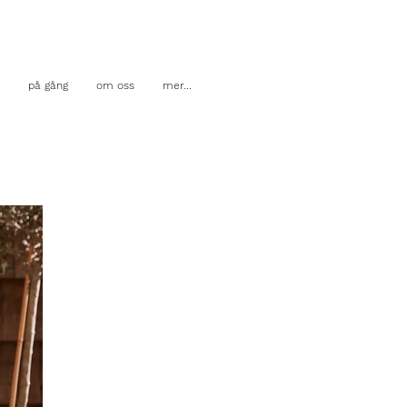
på gång
om oss
mer...