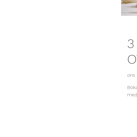
3
O
ons 
Boka
med 