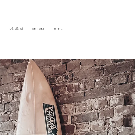
på gång
om oss
mer...