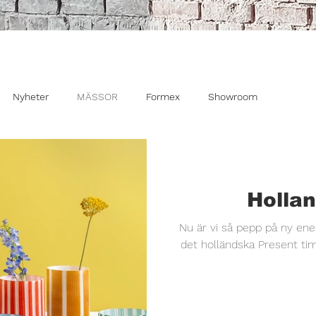
Nyheter
MÄSSOR
Formex
Showroom
Hollan
Nu är vi så pepp på ny energi och ny 
det holländska Present time så möts stil oc
skön kombination. Kollektionen 2025-2026 – har över 300 st
nyheter som är mer än bara