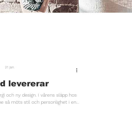
21 jan.
d levererar
design. I vårens släpp hos
h personlighet i en
 en samling möbler och accessoarer.