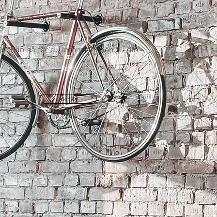
dig om vad som händer i agenturen och
r.
s nedan så får du informationen till din
skicka