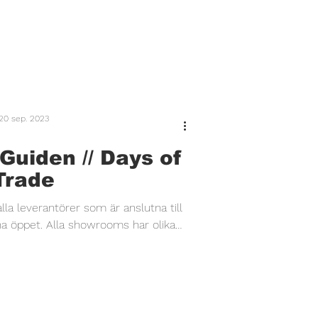
20 sep. 2023
uiden // Days of
Trade
a leverantörer som är anslutna till
 öppet. Alla showrooms har olika
ider men under...