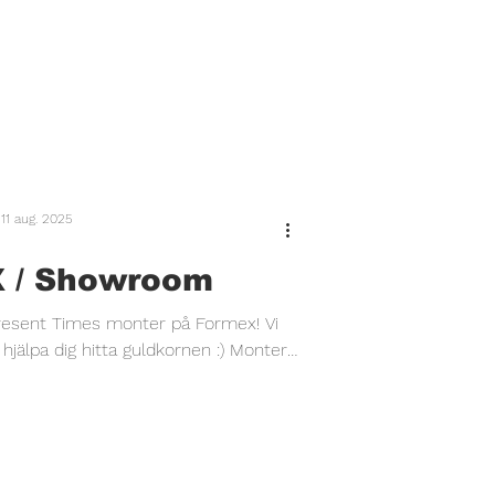
11 aug. 2025
 / Showroom
esent Times monter på Formex! Vi
pa dig hitta guldkornen :) Monter
9:26 Välkommen! Present Time / Joann & Johanna