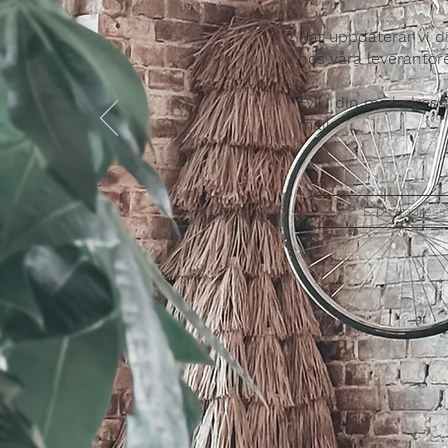
Här uppdaterar vi 
hos våra leverantöre
Fyll i din mailadres
mail.