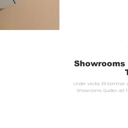
Showrooms G
Under vecka 39 kommer all
Showrooms Guiden att ha
öppett