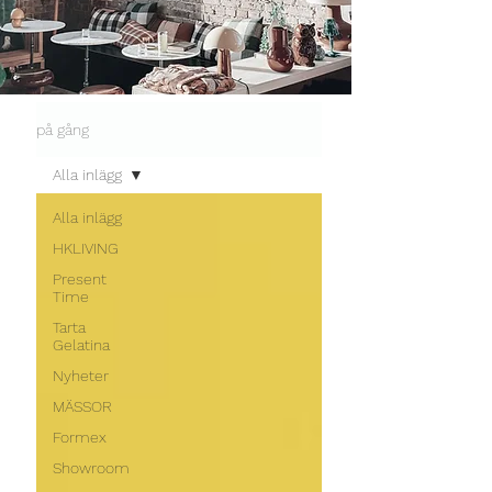
på gång
Alla inlägg
Alla inlägg
HKLIVING
Present
Time
Tarta
Gelatina
Nyheter
MÄSSOR
Formex
Showroom