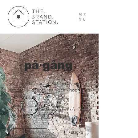
ME
NU
på gång
Här uppdaterar vi dig om vad som
händer i agenturen och hos våra
leverantörer.
Fyll i din mailadress nedan så får du
informationen till din mail.
skicka