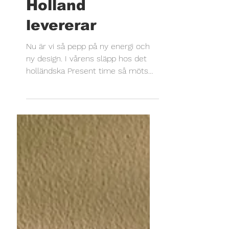
21 jan.
Holland
levererar
Nu är vi så pepp på ny energi och
ny design. I vårens släpp hos det
holländska Present time så möts
stil och personlighet i en skön
kombination. Kollektionen 2025-
2026 – har över 300 st nyheter
som är mer än bara en samling
möbler och accessoarer.