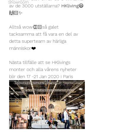
Showroom
av de 3000 utställarna? 
HKliving
😃
🙌🏻✨
Alltså wow👏🏻så galet 
tacksamma att få vara en del av 
detta superteam av härliga 
människor❤️
Nästa tillfälle att se HKlivings 
monter och alla vårens nyheter 
blir den 17 -21 Jan 2020 i Paris