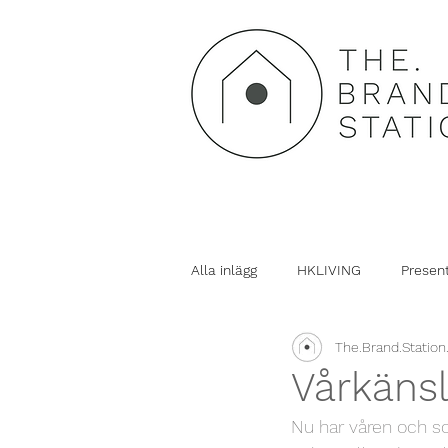
Alla inlägg
HKLIVING
Presen
The.Brand.Station
Vårkänsl
Nu har våren och sol