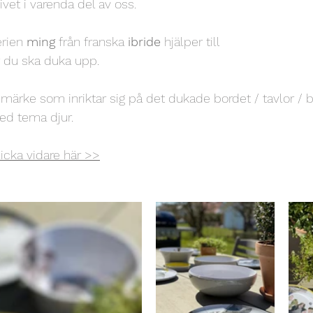
livet i varenda del av oss.
rien 
ming
 från franska 
ibride
 hjälper till
är du ska duka upp.
t märke som inriktar sig på det dukade bordet / tavlor / 
ed tema djur.
licka vidare här >>