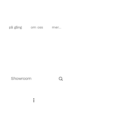
på gång
om oss
mer...
Showroom