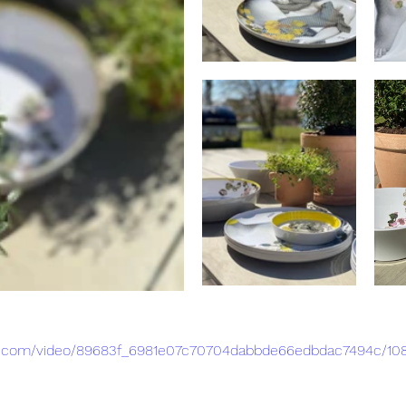
atic.com/video/89683f_6981e07c70704dabbde66edbdac7494c/10