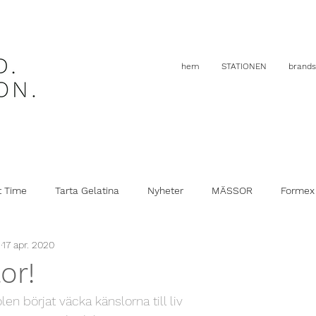
hem
STATIONEN
brands
t Time
Tarta Gelatina
Nyheter
MÄSSOR
Formex
.
17 apr. 2020
or!
en börjat väcka känslorna till liv 