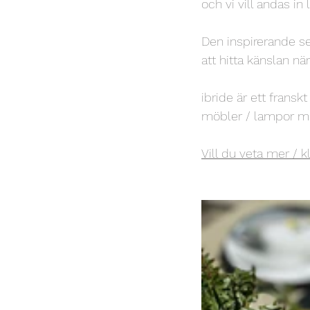
och vi vill andas in 
Den inspirerande se
att hitta känslan n
ibride är ett fransk
möbler / lampor m
Vill du veta mer / k