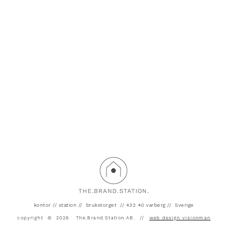
kontor // station
// brukstorget // 432 40 varberg // Sverige
copyright © 2026 The.Brand.Station.AB. //
web design visionman