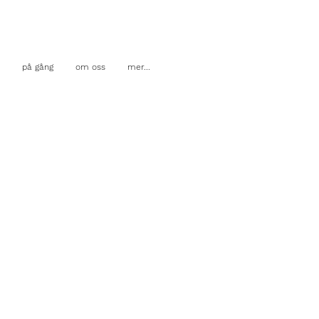
på gång
om oss
mer...