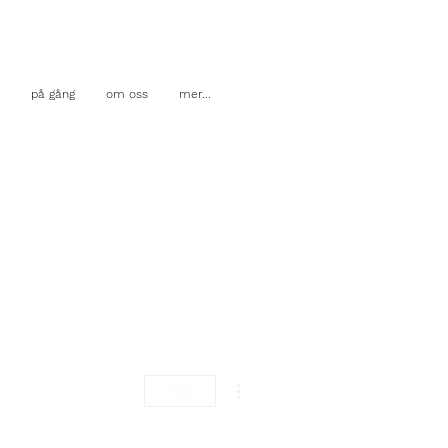
på gång
om oss
mer...
Fler åtgärder
Följ