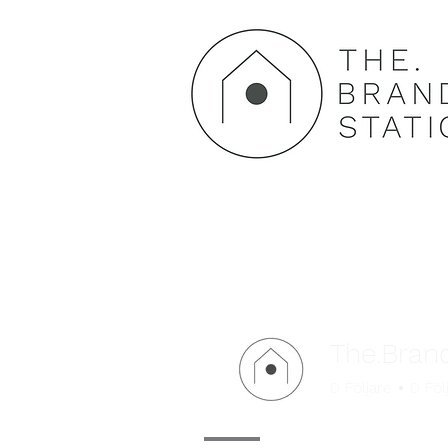
The.Brand
0
Följare
0
Föl