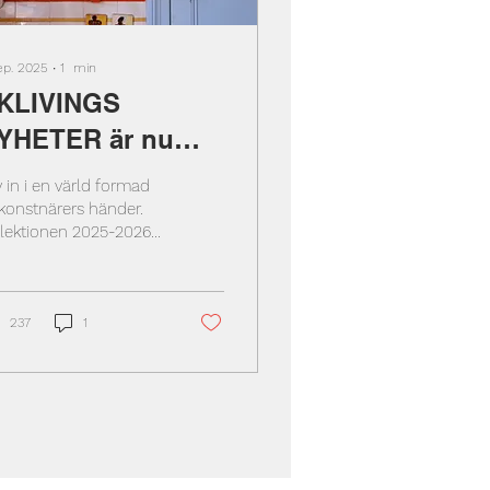
ep. 2025
∙
1
min
KLIVINGS
YHETER är nu
nline
v in i en värld formad
konstnärers händer.
llektionen 2025-2026
ar över 300 st nyheter
m är mer än bara en
mling möbler och
essoarer.
237
1