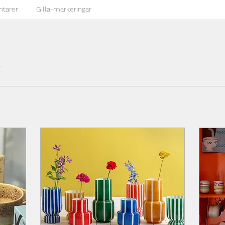
tarer
Gilla-markeringar
8