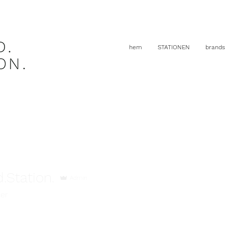
hem
STATIONEN
brands
.Station.
Admin
jer