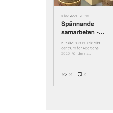
5 feb. 2026
∙
2
min
Spännande
samarbeten -
HKLIVING
Kreativt samarbete står i
centrum för Additions
2026. För denna
kollektion har det
holländska
inredningsmärket
HKLIVING arbetat nära
76
0
glaskonstnären Nienke
Sikkema och designern
Teun Zwets och bjöd in
deras olika perspektiv i
designprocessen – inte
som ett tillägg, utan som
en drivkraft i att forma