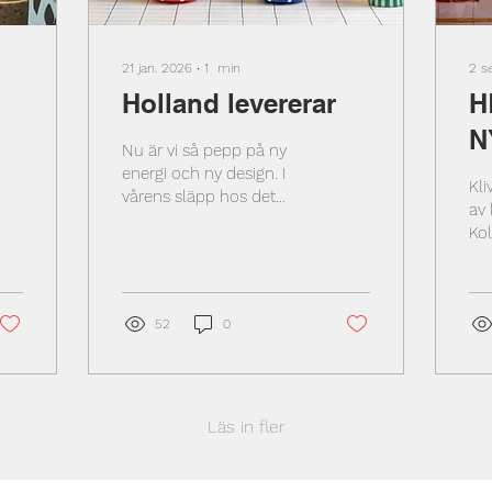
21 jan. 2026
∙
1
min
2 s
Holland levererar
H
N
Nu är vi så pepp på ny
o
energi och ny design. I
Kli
vårens släpp hos det
av 
holländska Present time
Ko
så möts stil och
– h
personlighet i en skön
so
kombination.
sa
Kollektionen 2025-2026
acc
52
0
– har över 300 st nyheter
som är mer än bara en
samling möbler och
accessoarer.
Läs in fler