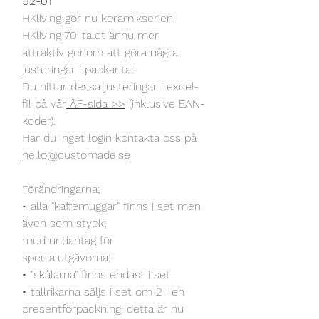
02-01
HKliving gör nu keramikserien 
HKliving 70-talet ännu mer 
attraktiv genom att göra några 
justeringar i packantal. 
Du hittar dessa justeringar i excel-
fil på vår
 ÅF-sida >>
 (inklusive EAN-
koder).
Har du inget login kontakta oss på 
hello@customade.se
Förändringarna;
• alla "kaffemuggar" finns i set men 
även som styck;
med undantag för 
specialutgåvorna;
• "skålarna" finns endast i set
• tallrikarna säljs i set om 2 i en 
presentförpackning, detta är nu 