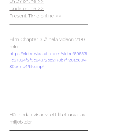
OYOY online >>
ibride online >>
Present Time online >>
Film Chapter 3 // hela videon 2:00 
min
https://video.wixstatic.com/video/89683f
_c57024f2f5c64372bd2178b7f120ab63/4
80p/mp4/file.mp4
Här nedan visar vi ett litet urval av 
miljöbilder