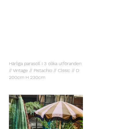
Härliga parasoll i 3 olika utföranden 
// Vintage // Pistachio // Clssic // D 
200cm H 230cm