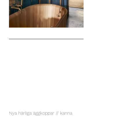
Nya härliga äggkoppar // kanna