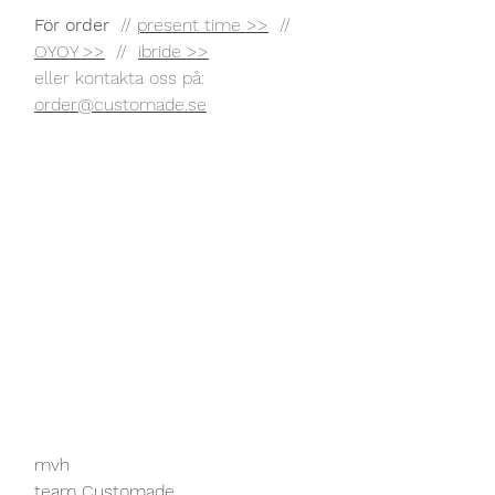
För order
  // 
present time >>
  //  
OYOY >>
  //  
ibride >>
eller kontakta oss på: 
order@customade.se
mvh 
team Customade