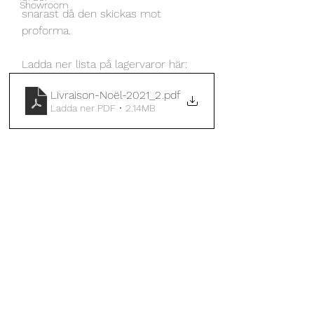
Showroom
snarast då den skickas mot 
proforma. 
Ladda ner lista på lagervaror här:
Livraison-Noël-2021_2
.pdf
Ladda ner PDF • 2.14MB