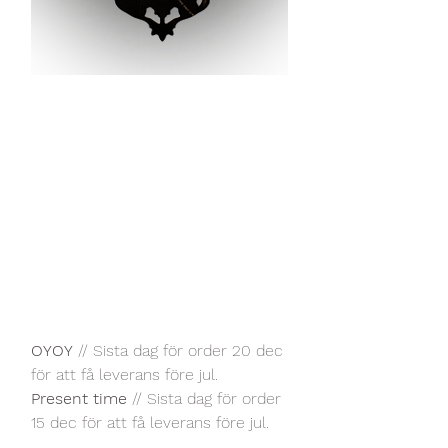
OYOY
 // Sista dag för order 20 dec 
för att få leverans före jul.
Present time
 // Sista dag för order 
15 dec för att få leverans före jul. 