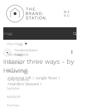
ME
NU
Inlägg
Alla inlägg
The.Brand.Station.
Alla inlägg
3 juni 2019
interior three ways - by
HKLIVING
HKliving
Present Time
Industrial loft / Jungle fever / 
Tarta Gelatina
Hoarders beware /
Nyheter
MÄSSOR
Formex