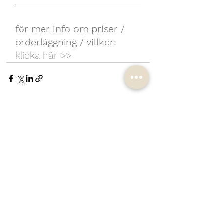
för mer info om priser / 
orderläggning / villkor:
klicka här >>
Visa alla
Senaste inlägg