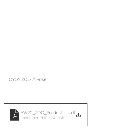
OYOY ZOO // Priser
AW22_ZOO_ProductandPricelist
.pdf
Ladda ner PDF • 34.18MB