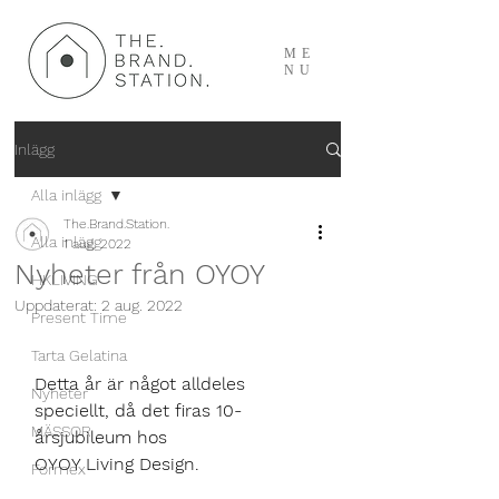
ME
NU
Inlägg
Alla inlägg
The.Brand.Station.
Alla inlägg
1 aug. 2022
Nyheter från OYOY
HKLIVING
Uppdaterat:
2 aug. 2022
Present Time
Tarta Gelatina
Detta år är något alldeles 
Nyheter
speciellt, då det firas 10-
MÄSSOR
årsjubileum hos
OYOY Living Design.
Formex