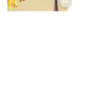
Mässa // Maison&Objet // 
Paris
8 september 
2022 10:00 – 
12 september 
Maison&Objet
2022 17:00 
Registrera dig nu