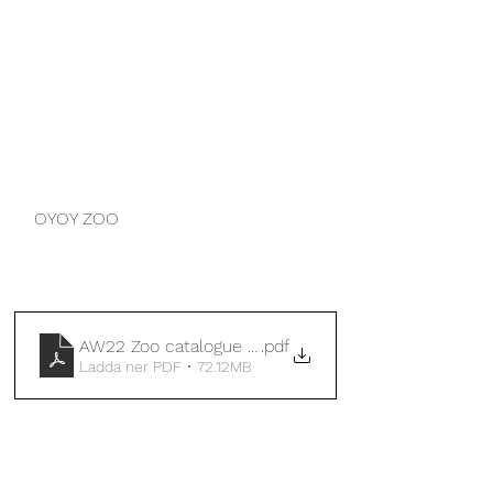
OYOY ZOO
AW22 Zoo catalogue - final
.pdf
Ladda ner PDF • 72.12MB