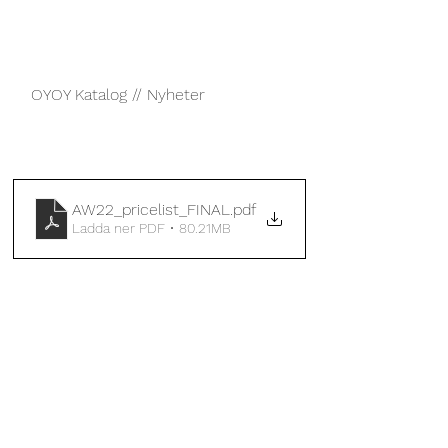
OYOY Katalog // Nyheter
AW22_pricelist_FINAL
.pdf
Ladda ner PDF • 80.21MB