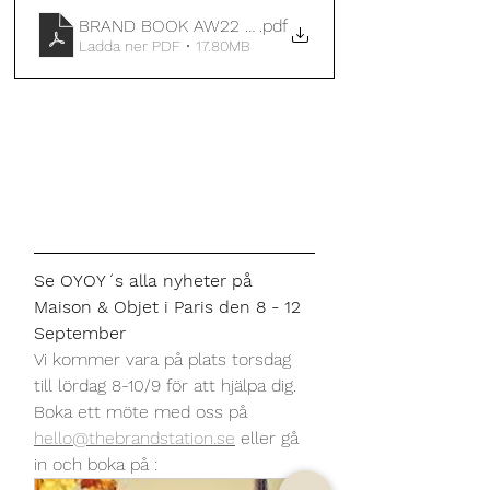
BRAND BOOK AW22 - OYOY Living Design - Brand Ma
.pdf
Ladda ner PDF • 17.80MB
Se OYOY´s alla nyheter på 
Maison & Objet i Paris den 8 - 12 
September
Vi kommer vara på plats torsdag 
till lördag 8-10/9 för att hjälpa dig.
Boka ett möte med oss på 
hello@thebrandstation.se
 eller gå 
in och boka på :